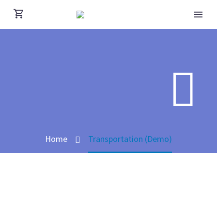


Home
Transportation (Demo)