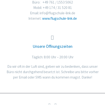
Büro: +49 761 / 1553 5062
Mobil: +49 174 / 31 520 81
Email:
info@flugschule-link.de
Internet:
www.flugschule-link.de


Unsere Öffnungszeiten
Täglich: 8:00 Uhr – 20:00 Uhr
Da wir oft in der Luft sind, geben wir zu bedenken, dass unser
Büro nicht durchgehend besetzt ist. Schreibe uns bitte vorher
per Email oder SMS wann du kommen magst. Danke!