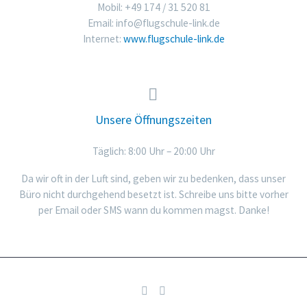
Mobil: +49 174 / 31 520 81
Email:
info@flugschule-link.de
Internet:
www.flugschule-link.de


Unsere Öffnungszeiten
Täglich: 8:00 Uhr – 20:00 Uhr
Da wir oft in der Luft sind, geben wir zu bedenken, dass unser
Büro nicht durchgehend besetzt ist. Schreibe uns bitte vorher
per Email oder SMS wann du kommen magst. Danke!