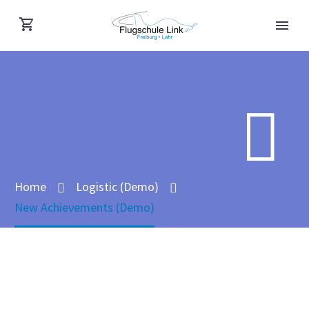


Home
Logistic (Demo)
New Achievements (Demo)