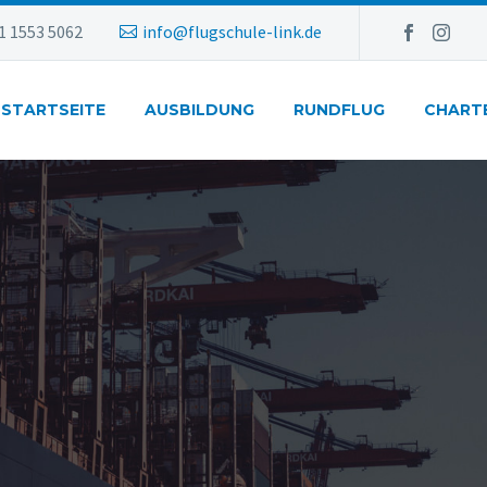
1 1553 5062
info@flugschule-link.de
STARTSEITE
AUSBILDUNG
RUNDFLUG
CHART