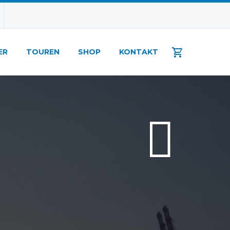
ER
TOUREN
SHOP
KONTAKT

