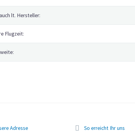
auch lt. Hersteller:
re Flugzeit:
weite:


sere Adresse
So erreicht Ihr uns