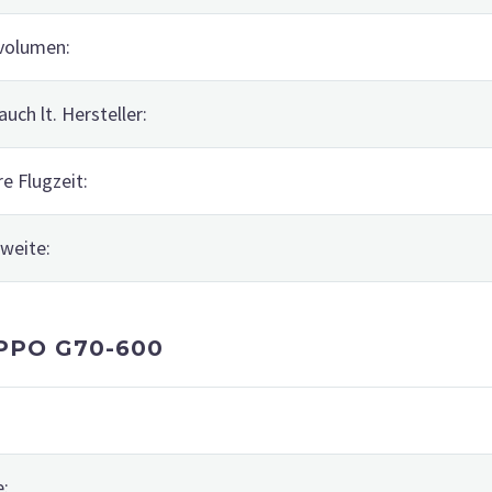
volumen:
auch lt. Hersteller:
re Flugzeit:
weite:
PPO G70-600
e: