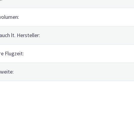
volumen:
auch lt. Hersteller:
re Flugzeit:
weite: