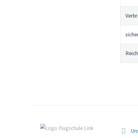
Verbr
siche
Reich


Un