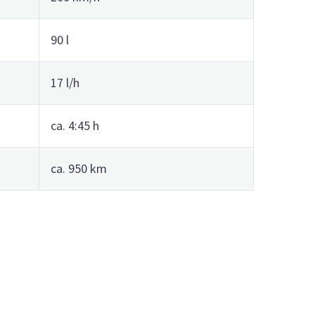
90 l
17 l/h
ca. 4:45 h
ca. 950 km