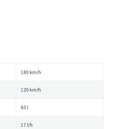
180 km/h
120 km/h
65 l
17 l/h