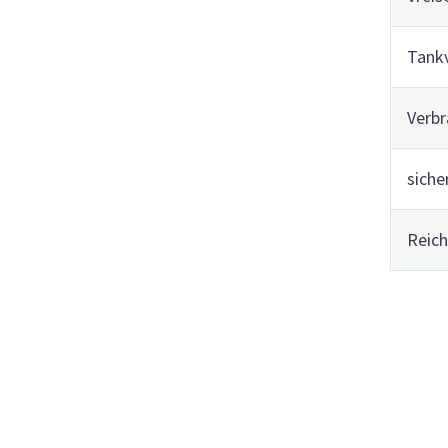
Tank
Verbr
siche
Reich