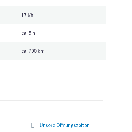
17 l/h
ca. 5 h
ca. 700 km


Unsere Öffnungszeiten