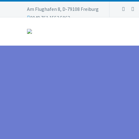
Am Flughafen 8, D-79108 Freiburg
0049 761 1553 5062
info@flugschule-link.de